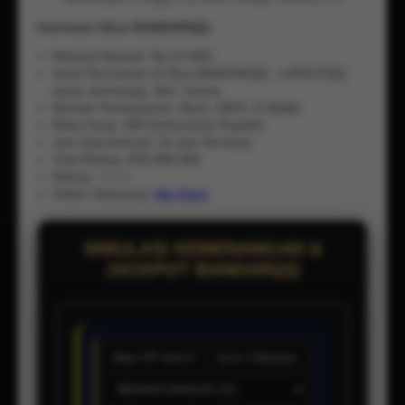
Informasi Situs BANDARQQ:
Minimal Deposit: Rp.15.000,-
Jenis Permainan di Situs BANDARQQ : LANGITQQ,
aduq, dominoqq, Slot, Casino
Metode Pembayaran: Bank, QRIS, E-Wallet
Mata Uang: IDR (Indonesian Rupiah)
Jam Operasional: 24 Jam Nonstop
Total Rating: 830.888.069
Rating: ⭐⭐⭐⭐
Daftar Sekarang:
Klik Disini
SIMULASI KEMENANGAN &
JACKPOT BANDARQQ