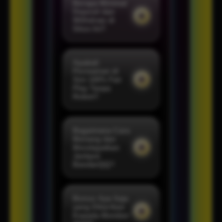
Berapa Minimal
Deposit dan
Withdraw di
Situs Ini?
Apakah
Permainan di
Sini 100% Fair
Play Tanpa
Robot?
Bagaimana Cara
Menang dan
Mendapatkan
Jackpot
BandarQQ?
Bonus Apa Saja
yang Diberikan
Kepada Member