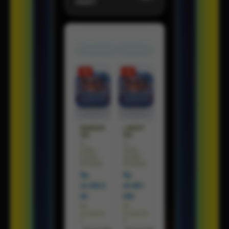
Aktif?
Produk Terkait
-2%
-1%
BANDAR
LANGIT
QQ
QQ
I5
|
I7
|
16GB
|
16GB
|
512GB
|
512GB
|
RTX3050
RTX5050
Rp
Rp
11.500.0
22.887.
00
000
Rp
Rp
12.799.00
21.999.00
0
0