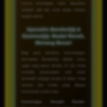
semua pembagian kartu dipastikan
berjalan adil dan acak tanpa campur
tangan admin.
Spesialis BandarQQ &
DominoQQ: Modal Receh,
Menang Besar!
Bagi para pemburu kemenangan,
permainan BandarQQ adalah menu
wajib yang harus dicoba. Di sini, Anda
memiliki kesempatan unik untuk
bertindak sebagai bandar di dalam meja
taruhan jika modal yang dibawa
mencukupi syarat meja.
Keuntungan Menjadi Bandar: