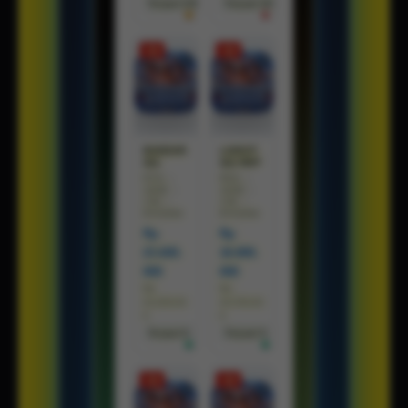
Terjual 200+
Terjual 20+
-1%
-1%
BANDAR
LANGIT
QQ
QQ WAP
R7AI
|
R5AI
|
16GB
|
16GB
|
1TB
|
1TB
|
RTX5060
RTX5060
Rp
Rp
23.600.
18.800.
000
000
Rp
Rp
21.399.00
19.799.00
0
0
Terjual 6
Terjual 5
-1%
-1%