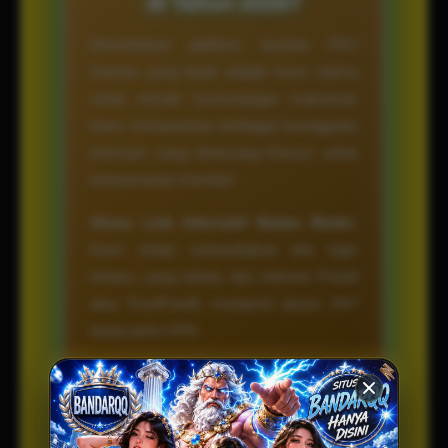
di Tahun 2026?
Menentukan platform taruhan PKV
Games yang tepat adalah kunci utama
untuk meraih kemenangan maksimal.
Kami menawarkan berbagai keunggulan
premium yang dirancang khusus untuk
kenyamanan member:
Akses Link Alternatif Bebas Blokir:
Kami selalu menyediakan link login
terbaru yang bebas dari Internet Positif
atau TrustPositif, menjamin akses 24/7
tanpa perlu VPN.
Keamanan Data Super Ketat:
Privasi
dan data pribadi seluruh member
dilindungi oleh sistem enkripsi