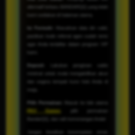
alternatif terbaru BANDARQQ yang telah
kami sediakan di halaman utama.
Isi Formulir:
Masukkan data diri valid,
pastikan kode referral agen sudah terisi
agar Anda terdaftar dalam program VIP
kami.
Deposit:
Lakukan pengisian saldo
minimal untuk mulai mengaktifkan akun
dan segera tempati kursi hoki Anda di
meja.
Pilih Permainan:
Masuk ke lobi utama
PKV Games
, pilih permainan
BandarQQ, dan raih kemenangan Anda!
Jangan lewatkan kesempatan emas