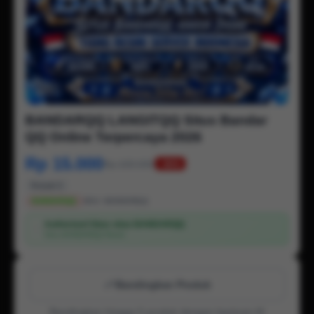
1/6
BANDARQQ LANGITQQ Situs Bandar
QQ Online Terpercaya 2026
Rp 15.000
Rp 100.000
-90%
Terjual 2
BANDARQQ
SKU:
BANDARQQ
Authorized Situs situs BANDARQQ
💳
Situs BANDARQQ Resmi
Bandingkan Produk
Bandingkan hingga 5 produk dengan bantuan AI