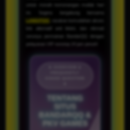
untuk meraih kemenangan mutlak hari
ini. Segera bergabung bersama
LANGITQQ
, rasakan kemudahan akses
link alternatif anti blokir, dan nikmati
serunya permainan BandarQQ dengan
pelayanan VIP nonstop 24 jam penuh!
★ OVERVIEW &
FREQUENTLY
ASKED QUESTION
★
TENTANG
SITUS
BANDARQQ &
PKV GAMES