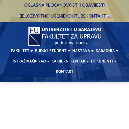
Skip
OGLASNA PLOČA
NOVOSTI I OBAVIJESTI
to
CJELOŽIVOTNO UČENJE
YOUTUBE
KONTAKT
content
FAKULTET
BUDUĆI STUDENT
NASTAVA
SARADNJA
ISTRAŽIVAČKI RAD
KARIJERNI CENTAR
DOKUMENTI
KONTAKT