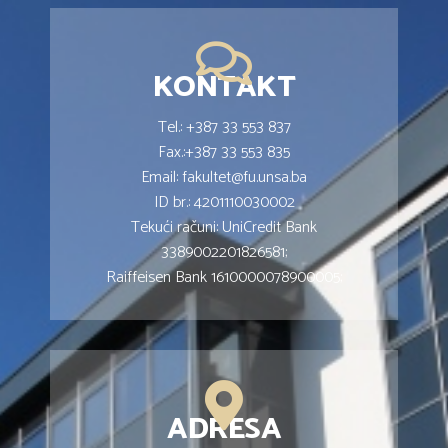
KONTAKT
Tel.: +387 33 553 837
Fax.:+387 33 553 835
Email: fakultet@fu.unsa.ba
ID br.: 4201110030002
Tekući računi: UniCredit Bank
3389002201826581;
Raiffeisen Bank 1610000078900005;
ADRESA