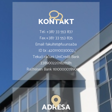
KONTAKT
Tel.: +387 33 553 837
Fax.:+387 33 553 835
Email: fakultet@fu.unsa.ba
ID br.: 4201110030002
Tekući računi: UniCredit Bank
3389002201826581;
Raiffeisen Bank 1610000078900005;
ADRESA