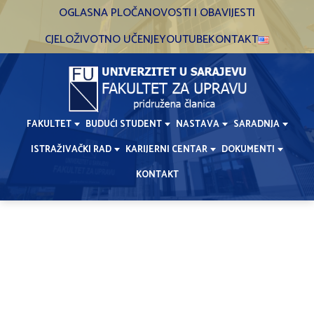
Skip
OGLASNA PLOČA
NOVOSTI I OBAVIJESTI
to
CJELOŽIVOTNO UČENJE
YOUTUBE
KONTAKT
content
FAKULTET
BUDUĆI STUDENT
NASTAVA
SARADNJA
ISTRAŽIVAČKI RAD
KARIJERNI CENTAR
DOKUMENTI
KONTAKT