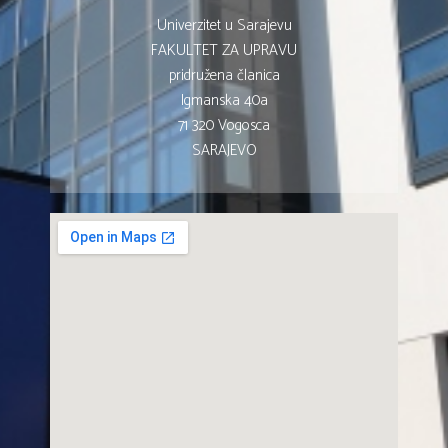
Univerzitet u Sarajevu
FAKULTET ZA UPRAVU
pridružena članica
Igmanska 40a
71 320 Vogosca
SARAJEVO