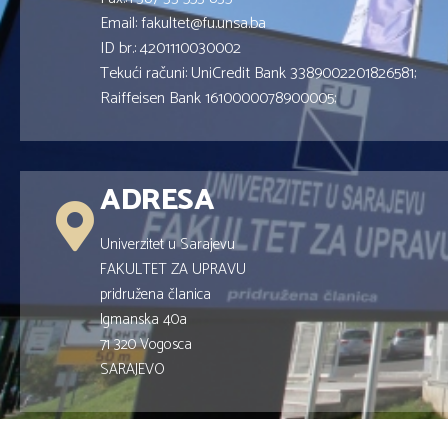
Email: fakultet@fu.unsa.ba
ID br.: 4201110030002
Tekući računi: UniCredit Bank 3389002201826581;
Raiffeisen Bank 1610000078900005;
ADRESA
Univerzitet u Sarajevu
FAKULTET ZA UPRAVU
pridružena članica
Igmanska 40a
71 320 Vogosca
SARAJEVO