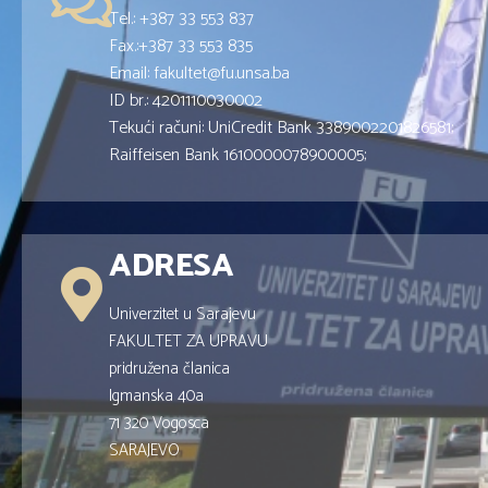
Tel.: +387 33 553 837
Fax.:+387 33 553 835
Email: fakultet@fu.unsa.ba
ID br.: 4201110030002
Tekući računi: UniCredit Bank 3389002201826581;
Raiffeisen Bank 1610000078900005;
ADRESA
Univerzitet u Sarajevu
FAKULTET ZA UPRAVU
pridružena članica
Igmanska 40a
71 320 Vogosca
SARAJEVO