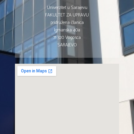
Univerzitet u Sarajevu
FAKULTET ZA UPRAVU
pridružena članica
Igmanska 40a
71 320 Vogosca
SARAJEVO