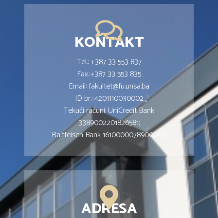
KONTAKT
Tel.: +387 33 553 837
Fax.:+387 33 553 835
Email: fakultet@fu.unsa.ba
ID br.: 4201110030002
Tekući računi: UniCredit Bank
3389002201826581;
Raiffeisen Bank 1610000078900005;
ADRESA