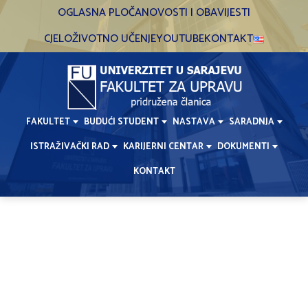
Skip
OGLASNA PLOČA
NOVOSTI I OBAVIJESTI
to
CJELOŽIVOTNO UČENJE
YOUTUBE
KONTAKT
content
FAKULTET
BUDUĆI STUDENT
NASTAVA
SARADNJA
ISTRAŽIVAČKI RAD
KARIJERNI CENTAR
DOKUMENTI
KONTAKT