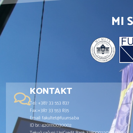
MI 
KONTAKT
Tel.: +387 33 553 837
Fax.:+387 33 553 835
Email: fakultet@fu.unsa.ba
ID br.: 4201110030002
Tekući računi: UniCredit Bank 3389002201826581;