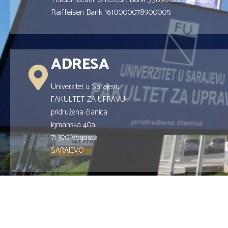
Raiffeisen Bank 1610000078900005;
ADRESA
Univerzitet u Sarajevu
FAKULTET ZA UPRAVU
pridružena članica
Igmanska 40a
71 320 Vogosca
SARAJEVO
Copyright © 2019
Fakultet za Upravu