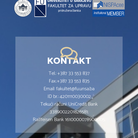
KONTAKT
Tel.: +387 33 553 837
Fax.:+387 33 553 835
Email: fakultet@fu.unsa.ba
ID br.: 4201110030002
Tekući računi: UniCredit Bank
3389002201826581;
Raiffeisen Bank 1610000078900005;