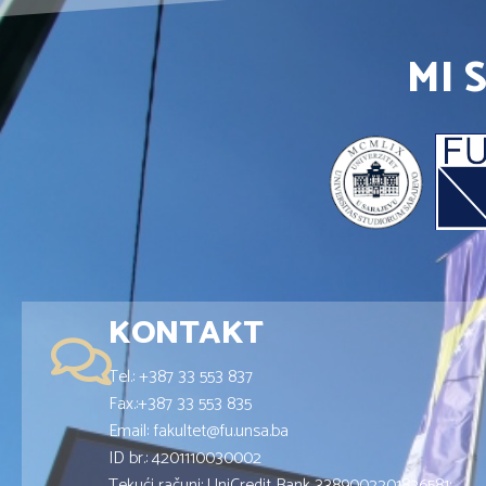
MI 
KONTAKT
Tel.: +387 33 553 837
Fax.:+387 33 553 835
Email: fakultet@fu.unsa.ba
ID br.: 4201110030002
Tekući računi: UniCredit Bank 3389002201826581;