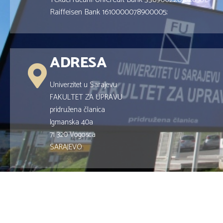
Raiffeisen Bank 1610000078900005;
ADRESA
Univerzitet u Sarajevu
FAKULTET ZA UPRAVU
pridružena članica
Igmanska 40a
71 320 Vogosca
SARAJEVO
Copyright © 2019
Fakultet za Upravu