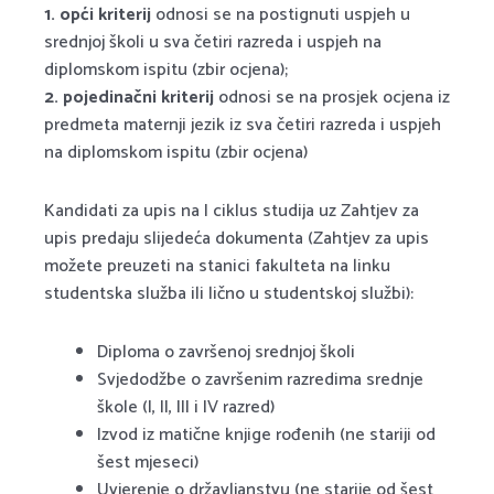
1. opći kriterij
odnosi se na postignuti uspjeh u
srednjoj školi u sva četiri razreda i uspjeh na
diplomskom ispitu (zbir ocjena);
2. pojedinačni kriterij
odnosi se na prosjek ocjena iz
predmeta maternji jezik iz sva četiri razreda i uspjeh
na diplomskom ispitu (zbir ocjena)
Kandidati za upis na I ciklus studija uz Zahtjev za
upis predaju slijedeća dokumenta (Zahtjev za upis
možete preuzeti na stanici fakulteta na linku
studentska služba ili lično u studentskoj službi):
Diploma o završenoj srednjoj školi
Svjedodžbe o završenim razredima srednje
škole (I, II, III i IV razred)
Izvod iz matične knjige rođenih (ne stariji od
šest mjeseci)
Uvjerenje o državljanstvu (ne starije od šest