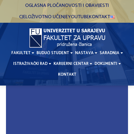
Skip
OGLASNA PLOČA
NOVOSTI I OBAVIJESTI
to
CJELOŽIVOTNO UČENJE
YOUTUBE
KONTAKT
content
FAKULTET
BUDUĆI STUDENT
NASTAVA
SARADNJA
ISTRAŽIVAČKI RAD
KARIJERNI CENTAR
DOKUMENTI
KONTAKT