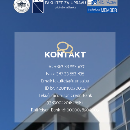
KONTAKT
Tel.: +387 33 553 837
Fax.:+387 33 553 835
Email: fakultet@fu.unsa.ba
ID br.: 4201110030002
Tekući računi: UniCredit Bank
3389002201826581;
Raiffeisen Bank 1610000078900005;