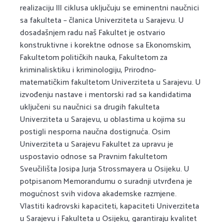
realizaciju III ciklusa uključuju se eminentni naučnici
sa fakulteta – članica Univerziteta u Sarajevu. U
dosadašnjem radu naš Fakultet je ostvario
konstruktivne i korektne odnose sa Ekonomskim,
Fakultetom političkih nauka, Fakultetom za
kriminalisktiku i kriminologiju, Prirodno-
matematičkim fakultetom Univerziteta u Sarajevu. U
izvođenju nastave i mentorski rad sa kandidatima
uključeni su naučnici sa drugih fakulteta
Univerziteta u Sarajevu, u oblastima u kojima su
postigli nesporna naučna dostignuća. Osim
Univerziteta u Sarajevu Fakultet za upravu je
uspostavio odnose sa Pravnim fakultetom
Sveučilišta Josipa Jurja Strossmayera u Osijeku. U
potpisanom Memorandumu o suradnji utvrđena je
mogućnost svih vidova akademske razmjene.
Vlastiti kadrovski kapaciteti, kapaciteti Univerziteta
u Sarajevu i Fakulteta u Osijeku, garantiraju kvalitet