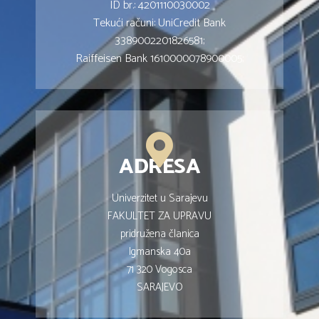
ID br.: 4201110030002
Tekući računi: UniCredit Bank
3389002201826581;
Raiffeisen Bank 1610000078900005;
ADRESA
Univerzitet u Sarajevu
FAKULTET ZA UPRAVU
pridružena članica
Igmanska 40a
71 320 Vogosca
SARAJEVO