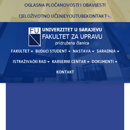
Skip
OGLASNA PLOČA
NOVOSTI I OBAVIJESTI
to
CJELOŽIVOTNO UČENJE
YOUTUBE
KONTAKT
content
FAKULTET
BUDUĆI STUDENT
NASTAVA
SARADNJA
ISTRAŽIVAČKI RAD
KARIJERNI CENTAR
DOKUMENTI
KONTAKT