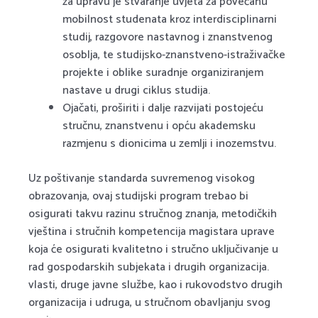
za upravu je stvaranje uvjeta za povećanu
mobilnost studenata kroz interdisciplinarni
studij, razgovore nastavnog i znanstvenog
osoblja, te studijsko-znanstveno-istraživačke
projekte i oblike suradnje organiziranjem
nastave u drugi ciklus studija.
Ojačati, proširiti i dalje razvijati postojeću
stručnu, znanstvenu i opću akademsku
razmjenu s dionicima u zemlji i inozemstvu.
Uz poštivanje standarda suvremenog visokog
obrazovanja, ovaj studijski program trebao bi
osigurati takvu razinu stručnog znanja, metodičkih
vještina i stručnih kompetencija magistara uprave
koja će osigurati kvalitetno i stručno uključivanje u
rad gospodarskih subjekata i drugih organizacija.
vlasti, druge javne službe, kao i rukovodstvo drugih
organizacija i udruga, u stručnom obavljanju svog