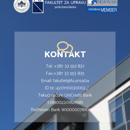
KONTAKT
Tel.: +387 33 553 837
Fax.:+387 33 553 835
Email: fakultet@fu.unsa.ba
ID br.: 4201110030002
Tekući računi: UniCredit Bank
3389002201826581;
Raiffeisen Bank 1610000078900005;