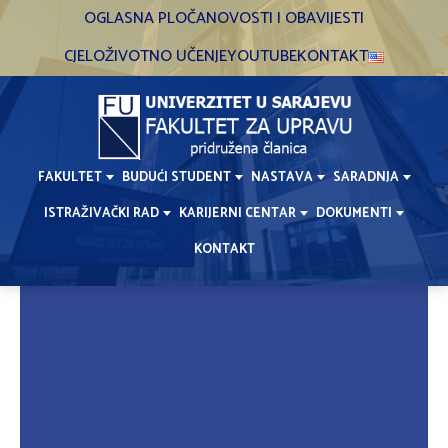
Skip
OGLASNA PLOČA
NOVOSTI I OBAVIJESTI
to
CJELOŽIVOTNO UČENJE
YOUTUBE
KONTAKT
content
FAKULTET
BUDUĆI STUDENT
NASTAVA
SARADNJA
ISTRAŽIVAČKI RAD
KARIJERNI CENTAR
DOKUMENTI
KONTAKT