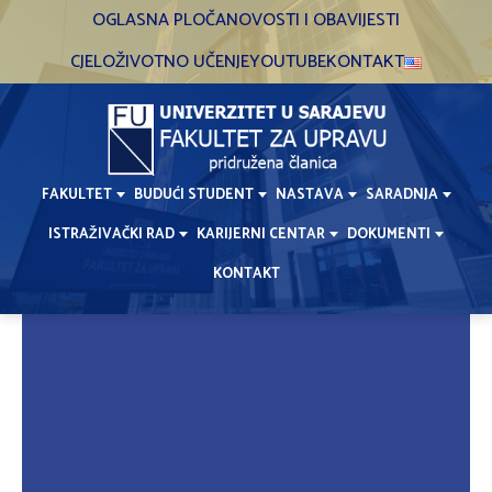
Skip
OGLASNA PLOČA
NOVOSTI I OBAVIJESTI
to
CJELOŽIVOTNO UČENJE
YOUTUBE
KONTAKT
content
FAKULTET
BUDUĆI STUDENT
NASTAVA
SARADNJA
ISTRAŽIVAČKI RAD
KARIJERNI CENTAR
DOKUMENTI
KONTAKT