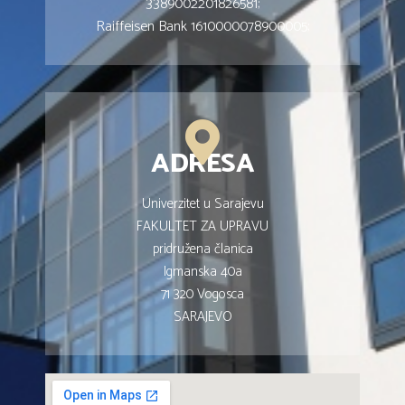
3389002201826581;
Raiffeisen Bank 1610000078900005;
ADRESA
Univerzitet u Sarajevu
FAKULTET ZA UPRAVU
pridružena članica
Igmanska 40a
71 320 Vogosca
SARAJEVO