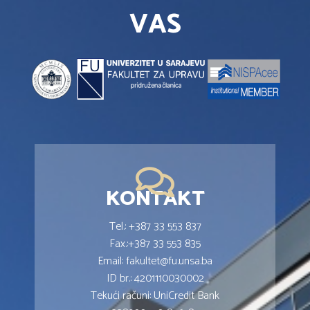
VAS
KONTAKT
Tel.: +387 33 553 837
Fax.:+387 33 553 835
Email: fakultet@fu.unsa.ba
ID br.: 4201110030002
Tekući računi: UniCredit Bank