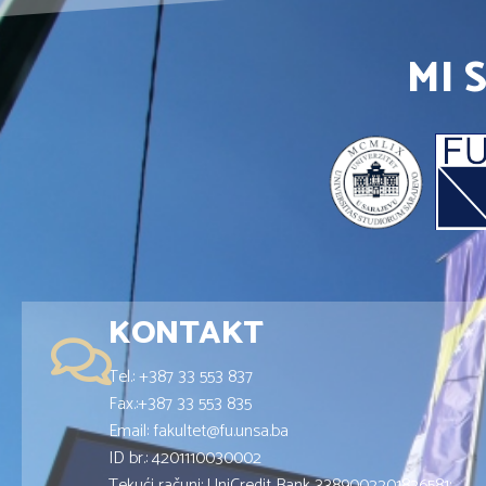
MI 
KONTAKT
Tel.: +387 33 553 837
Fax.:+387 33 553 835
Email: fakultet@fu.unsa.ba
ID br.: 4201110030002
Tekući računi: UniCredit Bank 3389002201826581;