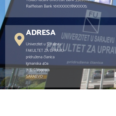
Raiffeisen Bank 1610000078900005;
ADRESA
Univerzitet u Sarajevu
FAKULTET ZA UPRAVU
pridružena članica
Igmanska 40a
71 320 Vogosca
SARAJEVO
Copyright © 2019
Fakultet za Upravu