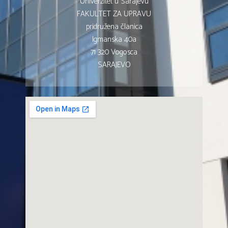
Univerzitet u Sarajevu
FAKULTET ZA UPRAVU
pridružena članica
Igmanska 40a
71 320 Vogosca
SARAJEVO