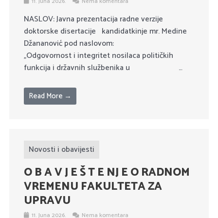
11. Juna 2026.
Nema komentara
NASLOV: Javna prezentacija radne verzije
doktorske disertacije kandidatkinje mr. Medine
Džananović pod naslovom:
„Odgovornost i integritet nosilaca političkih
funkcija i državnih službenika u …
Read More →
Novosti i obavijesti
O B A V J E Š T E NJ E O RADNOM
VREMENU FAKULTETA ZA
UPRAVU
11. Juna 2026.
Nema komentara