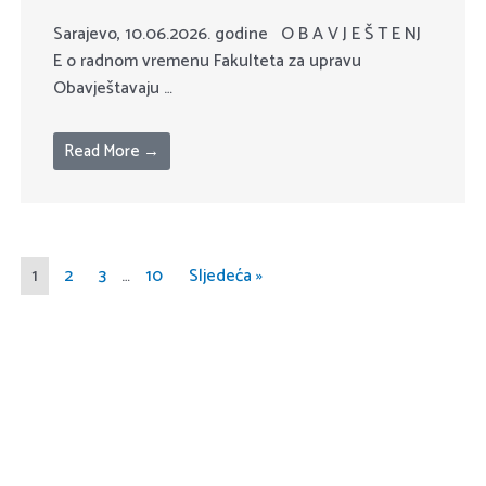
Sarajevo, 10.06.2026. godine O B A V J E Š T E NJ
E o radnom vremenu Fakulteta za upravu
Obavještavaju …
Read More →
1
2
3
…
10
Sljedeća »