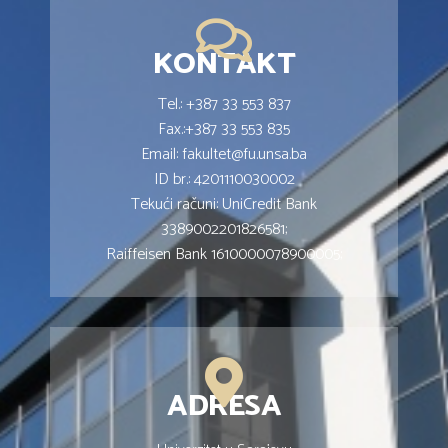
KONTAKT
Tel.: +387 33 553 837
Fax.:+387 33 553 835
Email: fakultet@fu.unsa.ba
ID br.: 4201110030002
Tekući računi: UniCredit Bank
3389002201826581;
Raiffeisen Bank 1610000078900005;
ADRESA