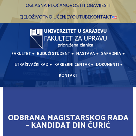
Skip
OGLASNA PLOČA
NOVOSTI I OBAVIJESTI
to
CJELOŽIVOTNO UČENJE
YOUTUBE
KONTAKT
content
FAKULTET
BUDUĆI STUDENT
NASTAVA
SARADNJA
ISTRAŽIVAČKI RAD
KARIJERNI CENTAR
DOKUMENTI
KONTAKT
ODBRANA MAGISTARSKOG RADA
– KANDIDAT DIN ČURIĆ