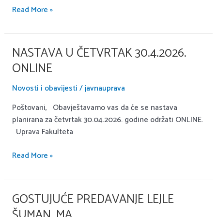
Read More »
NASTAVA U ČETVRTAK 30.4.2026.
Nastava
u
ONLINE
četvrtak
30.4.2026.
Novosti i obavijesti
/
javnauprava
ONLINE
Poštovani, Obavještavamo vas da će se nastava
planirana za četvrtak 30.04.2026. godine održati ONLINE.
Uprava Fakulteta
Read More »
GOSTUJUĆE PREDAVANJE LEJLE
Gostujuće
predavanje
ŠUMAN, MA