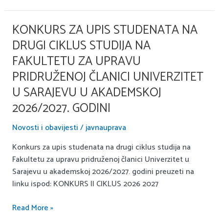
godini
KONKURS ZA UPIS STUDENATA NA
Konkurs
za
DRUGI CIKLUS STUDIJA NA
upis
FAKULTETU ZA UPRAVU
studenata
PRIDRUŽENOJ ČLANICI UNIVERZITET
na
drugi
U SARAJEVU U AKADEMSKOJ
ciklus
2026/2027. GODINI
studija
na
Novosti i obavijesti
/
javnauprava
Fakultetu
Konkurs za upis studenata na drugi ciklus studija na
za
Fakultetu za upravu pridruženoj članici Univerzitet u
upravu
Sarajevu u akademskoj 2026/2027. godini preuzeti na
pridruženoj
linku ispod: KONKURS II CIKLUS 2026 2027
članici
Univerzitet
Read More »
u