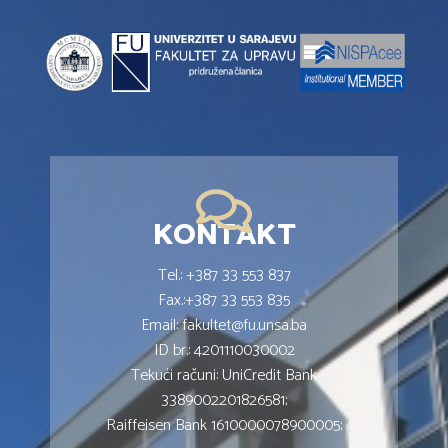
KONTAKT
Tel.: +387 33 553 837
Fax.:+387 33 553 835
Email: fakultet@fu.unsa.ba
ID br.: 4201110030002
Tekući računi: UniCredit Bank
3389002201826581;
Raiffeisen Bank 1610000078900005;