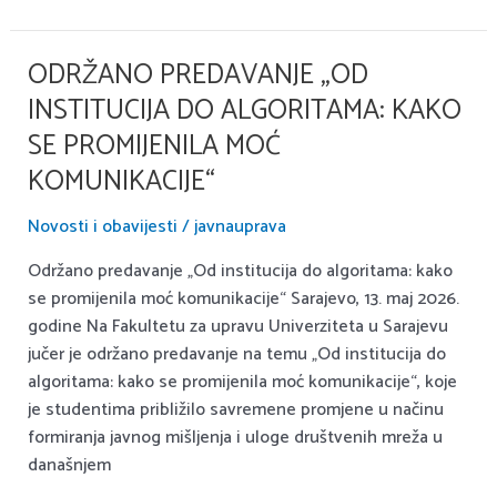
Sarajevu
u
akademskoj
ODRŽANO PREDAVANJE „OD
Održano
2026/2027.
predavanje
INSTITUCIJA DO ALGORITAMA: KAKO
godini
„Od
SE PROMIJENILA MOĆ
institucija
KOMUNIKACIJE“
do
algoritama:
Novosti i obavijesti
/
javnauprava
kako
se
Održano predavanje „Od institucija do algoritama: kako
promijenila
se promijenila moć komunikacije“ Sarajevo, 13. maj 2026.
moć
godine Na Fakultetu za upravu Univerziteta u Sarajevu
komunikacije“
jučer je održano predavanje na temu „Od institucija do
algoritama: kako se promijenila moć komunikacije“, koje
je studentima približilo savremene promjene u načinu
formiranja javnog mišljenja i uloge društvenih mreža u
današnjem