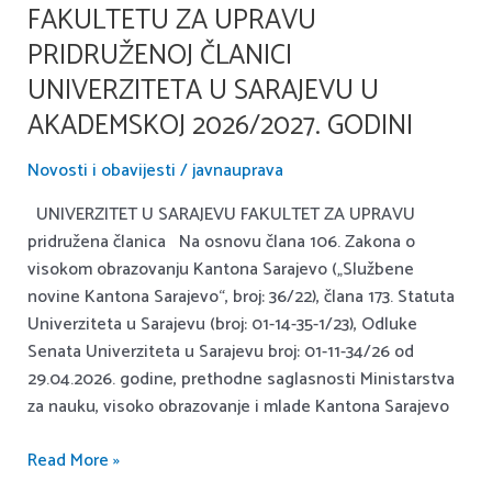
upis
FAKULTETU ZA UPRAVU
studenata
PRIDRUŽENOJ ČLANICI
na
prvi
UNIVERZITETA U SARAJEVU U
ciklus
AKADEMSKOJ 2026/2027. GODINI
studija
na
Novosti i obavijesti
/
javnauprava
Fakultetu
UNIVERZITET U SARAJEVU FAKULTET ZA UPRAVU
za
pridružena članica Na osnovu člana 106. Zakona o
upravu
visokom obrazovanju Kantona Sarajevo („Službene
pridruženoj
novine Kantona Sarajevo“, broj: 36/22), člana 173. Statuta
članici
Univerziteta u Sarajevu (broj: 01-14-35-1/23), Odluke
Univerziteta
Senata Univerziteta u Sarajevu broj: 01-11-34/26 od
u
29.04.2026. godine, prethodne saglasnosti Ministarstva
Sarajevu
za nauku, visoko obrazovanje i mlade Kantona Sarajevo
u
akademskoj
Read More »
2026/2027.