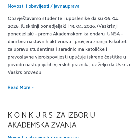
04.
Novosti i obavijesti
/
javnauprava
2026.
Obavještavamo studente i uposlenike da su 06. 04.
–
2026. (Uskršnji ponedjeljak) i 13. 04. 2026. (Vaskršnji
dani
ponedjeljak) – prema Akademskom kalendaru UNSA –
bez
dani bez nastavnih aktivnosti i provjera znanja. Fakultet
nastavnih
za upravu studentima i saradnicima katoličke i
aktivnosti
pravoslavne vjeroispovijesti upućuje iskrene čestitke u
i
povodu nastupajućih vjerskih praznika, uz želju da Uskrs i
provjera
Vaskrs provedu
znanja
Read More »
K O N K U R S ZA IZBOR U
K
O
AKADEMSKA ZVANJA
N
K
Novosti i obavijesti
/
javnauprava