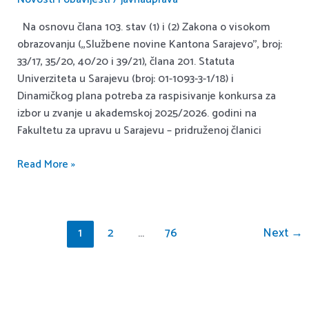
U
Na osnovu člana 103. stav (1) i (2) Zakona o visokom
R
obrazovanju (,,Službene novine Kantona Sarajevo’’, broj:
S
33/17, 35/20, 40/20 i 39/21), člana 201. Statuta
za
Univerziteta u Sarajevu (broj: 01-1093-3-1/18) i
izbor
Dinamičkog plana potreba za raspisivanje konkursa za
u
izbor u zvanje u akademskoj 2025/2026. godini na
akademska
Fakultetu za upravu u Sarajevu – pridruženoj članici
zvanja
Read More »
1
2
…
76
Next
→