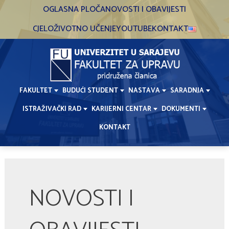
Skip
OGLASNA PLOČA
NOVOSTI I OBAVIJESTI
to
CJELOŽIVOTNO UČENJE
YOUTUBE
KONTAKT
content
FAKULTET
BUDUĆI STUDENT
NASTAVA
SARADNJA
ISTRAŽIVAČKI RAD
KARIJERNI CENTAR
DOKUMENTI
KONTAKT
Post
pagination
NOVOSTI I