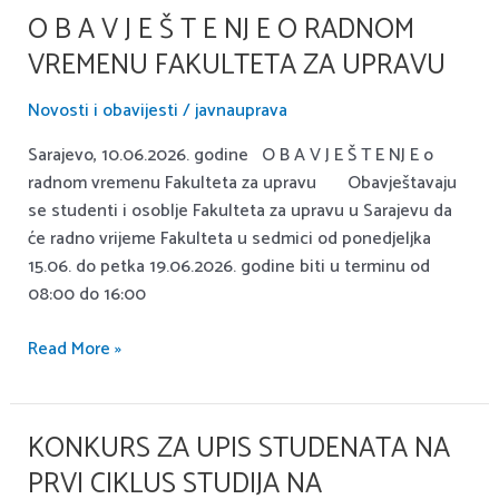
Bosne
O B A V J E Š T E NJ E O RADNOM
O
i
B
VREMENU FAKULTETA ZA UPRAVU
Hercegovine”
A
V
Novosti i obavijesti
/
javnauprava
J
Sarajevo, 10.06.2026. godine O B A V J E Š T E NJ E o
E
radnom vremenu Fakulteta za upravu Obavještavaju
Š
se studenti i osoblje Fakulteta za upravu u Sarajevu da
T
će radno vrijeme Fakulteta u sedmici od ponedjeljka
E
15.06. do petka 19.06.2026. godine biti u terminu od
NJ
08:00 do 16:00
E
o
Read More »
radnom
vremenu
Fakulteta
KONKURS ZA UPIS STUDENATA NA
za
Konkurs
upravu
za
PRVI CIKLUS STUDIJA NA