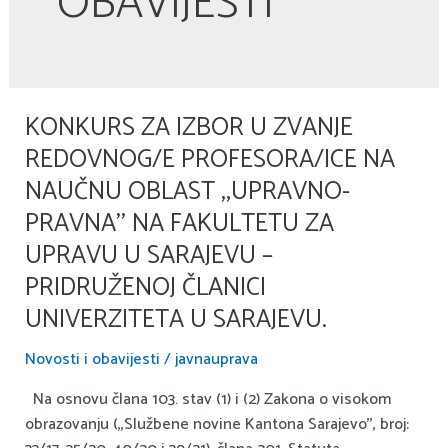
OBAVIJESTI
KONKURS ZA IZBOR U ZVANJE
Konkurs
za
REDOVNOG/E PROFESORA/ICE NA
izbor
NAUČNU OBLAST ,,UPRAVNO-
u
PRAVNA’’ NA FAKULTETU ZA
zvanje
redovnog/e
UPRAVU U SARAJEVU –
profesora/ice
PRIDRUŽENOJ ČLANICI
na
UNIVERZITETA U SARAJEVU.
naučnu
oblast
Novosti i obavijesti
/
javnauprava
,,Upravno-
pravna’’
Na osnovu člana 103. stav (1) i (2) Zakona o visokom
na
obrazovanju (,,Službene novine Kantona Sarajevo’’, broj: