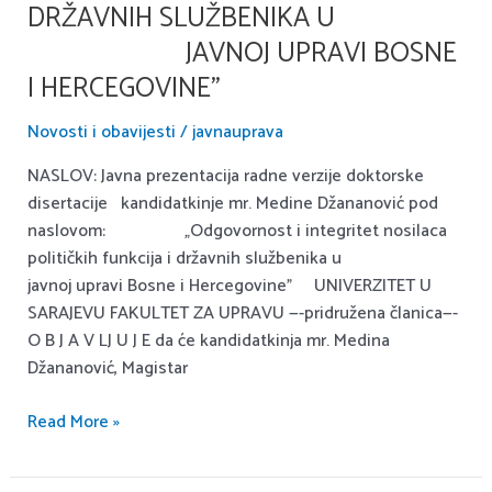
DRŽAVNIH SLUŽBENIKA U
Medine
Džananović
JAVNOJ UPRAVI BOSNE
pod
I HERCEGOVINE”
naslovom:
Novosti i obavijesti
/
javnauprava
„Odgovornost
NASLOV: Javna prezentacija radne verzije doktorske
i
disertacije kandidatkinje mr. Medine Džananović pod
integritet
naslovom: „Odgovornost i integritet nosilaca
nosilaca
političkih funkcija i državnih službenika u
političkih
javnoj upravi Bosne i Hercegovine” UNIVERZITET U
funkcija
SARAJEVU FAKULTET ZA UPRAVU —-pridružena članica—-
i
O B J A V LJ U J E da će kandidatkinja mr. Medina
državnih
Džananović, Magistar
službenika
u
Read More »
javnoj
upravi