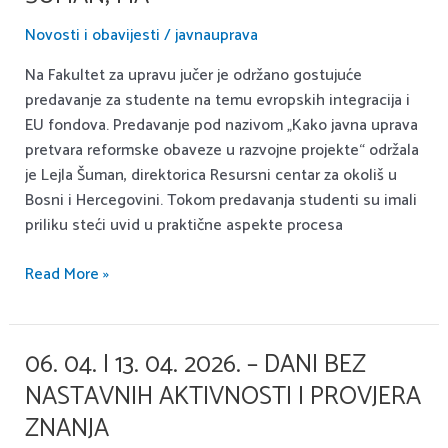
Lejle
Šuman,
Novosti i obavijesti
/
javnauprava
MA
Na Fakultet za upravu jučer je održano gostujuće
predavanje za studente na temu evropskih integracija i
EU fondova. Predavanje pod nazivom „Kako javna uprava
pretvara reformske obaveze u razvojne projekte“ održala
je Lejla Šuman, direktorica Resursni centar za okoliš u
Bosni i Hercegovini. Tokom predavanja studenti su imali
priliku steći uvid u praktične aspekte procesa
Read More »
06. 04. I 13. 04. 2026. – DANI BEZ
06.
04.
NASTAVNIH AKTIVNOSTI I PROVJERA
i
ZNANJA
13.