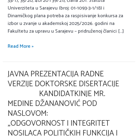
Fakultetu
33/17, 35/20, 40/20 i 39/21), člana 201. Statuta
za
Univerziteta u Sarajevu (broj: 01-1093-3-1/18) i
upravu
Dinamičkog plana potreba za raspisivanje konkursa za
u
izbor u zvanje u akademskoj 2025/2026. godini na
Sarajevu
Fakultetu za upravu u Sarajevu – pridruženoj članici […]
–
pridruženoj
Read More »
članici
Univerziteta
u
JAVNA PREZENTACIJA RADNE
Javna
Sarajevu.
prezentacija
VERZIJE DOKTORSKE DISERTACIJE
radne
KANDIDATKINJE MR.
verzije
MEDINE DŽANANOVIĆ POD
doktorske
disertacije
NASLOVOM:
„ODGOVORNOST I INTEGRITET
kandidatkinje
NOSILACA POLITIČKIH FUNKCIJA I
mr.